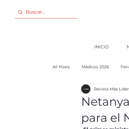
INICIO
All Posts
Médicos 2026
Fer
Revista Más Líde
PODER FEMENINO
ANIVE
Netanya
PODER FEMENINO 2025
c
para el 