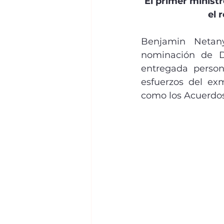
El primer minist
el 
Benjamin Netany
nominación de D
entregada person
esfuerzos del ex
como los Acuerdo