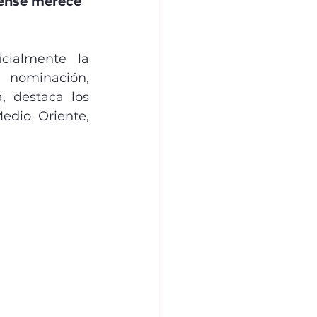
dense merece 
cialmente la 
nominación, 
 destaca los 
dio Oriente, 