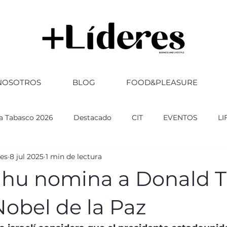
NOSOTROS
BLOG
FOOD&PLEASURE
ia Tabasco 2026
Destacado
CIT
EVENTOS
LI
res
8 jul 2025
1 min de lectura
RSARIO
ABOGADOS
FERIA TABASCO 2025
GOBI
hu nomina a Donald 
ultura
CULTURA
Altozano
Nobel de la Paz