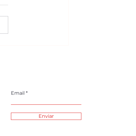
zano Tabasco
solida un modelo
dencial de alto valor
 las familias
Email
Enviar