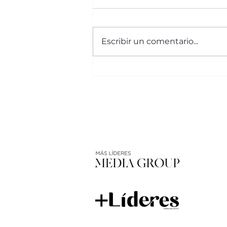
Escribir un comentario...
Altozano Tabasco
consolida un modelo
residencial donde la
naturaleza y la
arquitectura conviven