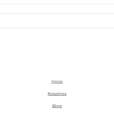
Nace el complejo
Alto
hospitalario de
con
vanguardia Zumaya en
resi
Villahermosa, Tabasco
para
Inicio
Nosotros
Blog