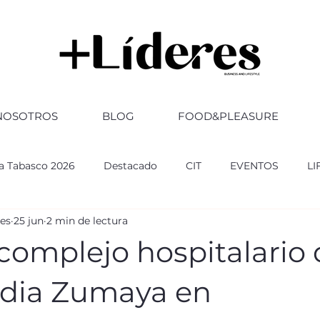
NOSOTROS
BLOG
FOOD&PLEASURE
ia Tabasco 2026
Destacado
CIT
EVENTOS
LI
res
25 jun
2 min de lectura
RSARIO
ABOGADOS
FERIA TABASCO 2025
GOBI
complejo hospitalario
ultura
CULTURA
Altozano
dia Zumaya en