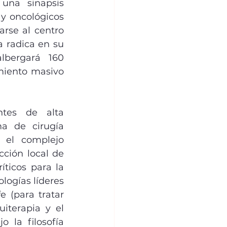
na sinapsis 
 y oncológicos 
rse al centro 
 radica en su 
lbergará 160 
miento masivo 
tes de alta 
a de cirugía 
 el complejo 
ción local de 
ticos para la 
ogías líderes 
(para tratar 
iterapia y el 
 la filosofía 