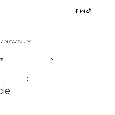
CONTÁCTANOS
FE
ERNO
50 PERFILES
 de