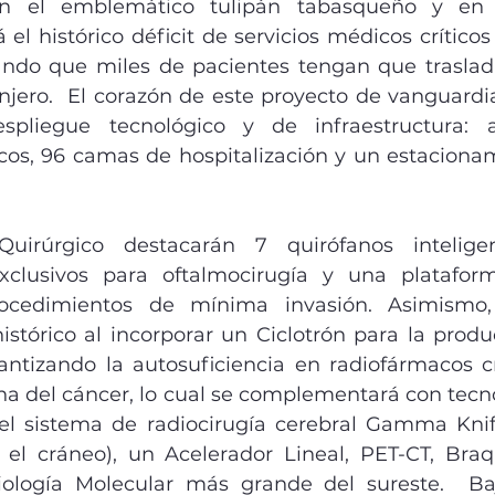
n el emblemático tulipán tabasqueño y en u
el histórico déficit de servicios médicos críticos
tando que miles de pacientes tengan que traslada
anjero.  El corazón de este proyecto de vanguardia
spliegue tecnológico y de infraestructura: a
cos, 96 camas de hospitalización y un estaciona
irúrgico destacarán 7 quirófanos inteligen
exclusivos para oftalmocirugía y una plataform
rocedimientos de mínima invasión. Asimismo,
stórico al incorporar un Ciclotrón para la produc
antizando la autosuficiencia en radiofármacos crí
a del cáncer, lo cual se complementará con tecnol
 sistema de radiocirugía cerebral Gamma Knife 
 el cráneo), un Acelerador Lineal, PET-CT, Braqu
ología Molecular más grande del sureste.  Bajo