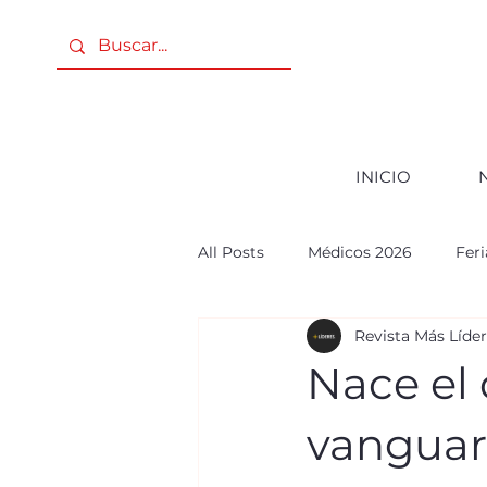
INICIO
All Posts
Médicos 2026
Fer
Revista Más Líde
PODER FEMENINO
ANIVE
Nace el 
PODER FEMENINO 2025
c
vanguar