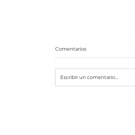
Comentarios
Escribir un comentario...
Balancán impulsa su
desarrollo con el Segundo
Festival del Queso de Poro