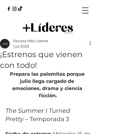
Revista Más Líderes
1 jul 2025
¡Estrenos que vienen
con todo!
Prepara las palomitas porque 
julio llega cargado de 
emociones, drama y ciencia 
ficción.
The Summer I Turned 
Pretty
 – Temporada 3
Fecha de estreno:
 Miércoles 16 de 