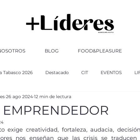
NOSOTROS
BLOG
FOOD&PLEASURE
ia Tabasco 2026
Destacado
CIT
EVENTOS
LI
res
26 ago 2024
12 min de lectura
RSARIO
ABOGADOS
FERIA TABASCO 2025
GOBI
O EMPRENDEDOR
24
ultura
CULTURA
Altozano
exige creatividad, fortaleza, audacia, decisión y
res nos enseñan que las crisis se traducen