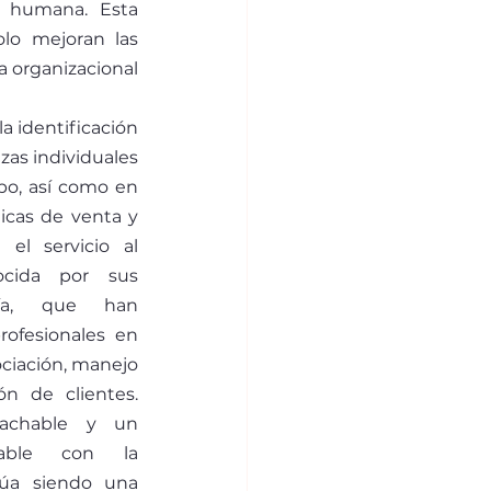
 humana. Esta 
lo mejoran las 
 organizacional 
 identificación 
zas individuales 
, así como en 
icas de venta y 
el servicio al 
ocida por sus 
́a, que han 
ofesionales en 
iación, manejo 
́n de clientes. 
achable y un 
able con la 
úa siendo una 