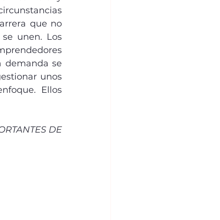
rcunstancias 
rrera que no 
se unen. Los 
mprendedores 
la demanda se 
estionar unos 
nfoque. Ellos 
RTANTES DE 