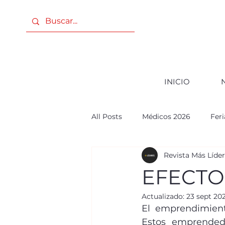
INICIO
All Posts
Médicos 2026
Fer
Revista Más Líde
PODER FEMENINO
ANIVE
EFECT
Actualizado:
23 sept 20
PODER FEMENINO 2025
c
El emprendimiento 
Estos emprendedo