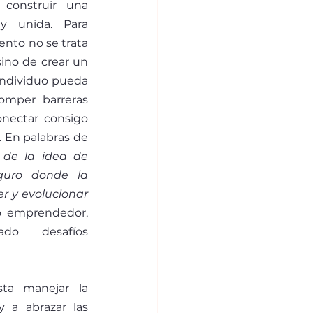
 construir una 
y unida. Para 
nto no se trata 
 sino de crear un 
ndividuo pueda 
omper barreras 
onectar consigo 
 En palabras de 
de la idea de 
guro donde la 
r y evolucionar 
 emprendedor, 
o desafíos 
ta manejar la 
 a abrazar las 