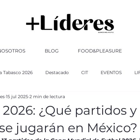
NOSOTROS
BLOG
FOOD&PLEASURE
ia Tabasco 2026
Destacado
CIT
EVENTOS
LI
res
15 jul 2025
2 min de lectura
RSARIO
ABOGADOS
FERIA TABASCO 2025
GOBI
 2026: ¿Qué partidos y
ultura
CULTURA
Altozano
se jugarán en México?