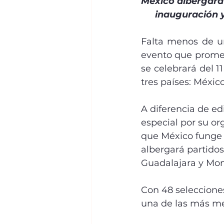
México albergará 
inauguración y
Falta menos de u
evento que promete
se celebrará del 11
tres países: Méxic
A diferencia de e
especial por su or
que México funge 
albergará partido
Guadalajara y Mon
Con 48 selecciones
una de las más me