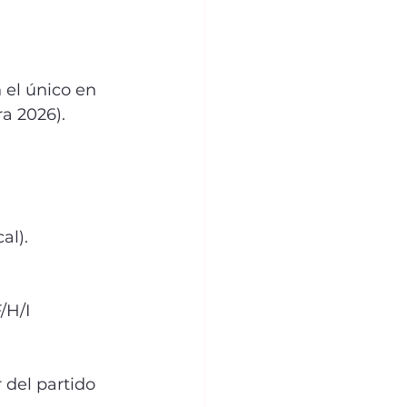
 el único en 
a 2026).
al).
/H/I
 del partido 