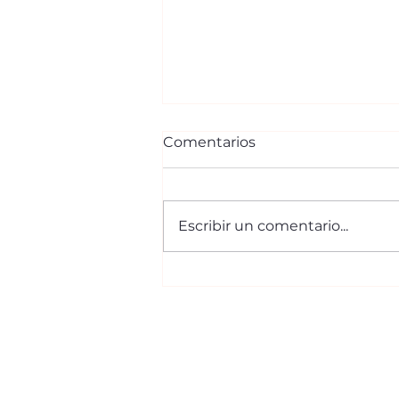
Comentarios
Escribir un comentario...
Altozano Tabasco
consolida un modelo
residencial donde la
naturaleza y la
arquitectura conviven