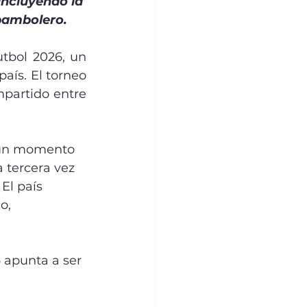
incluyendo la 
 pambolero.
bol 2026, un 
ís. El torneo 
mpartido entre 
á un momento 
 tercera vez 
El país 
o, 
6 apunta a ser 