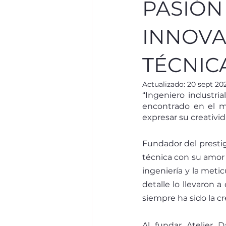
PASIÓN
INNOVA
TÉCNIC
Actualizado:
20 sept 20
“Ingeniero industrial
encontrado en el mu
expresar su creativid
Fundador del prestig
técnica con su amor 
ingeniería y la meti
detalle lo llevaron 
siempre ha sido la cre
Al fundar Atelier 