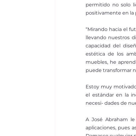
permitido no solo li
positivamente en la
“Mirando hacia el fu
llevando nuestros d
capacidad del disen
estética de los a
muebles, he aprendid
puede transformar no
Estoy muy motivado 
el estándar en la i
necesi- dades de nues
A José Abraham le 
aplicaciones, pues a
Damasco cualquier p