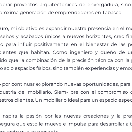
derar proyectos arquitectónicos de envergadura, sino t
 próxima generación de emprendedores en Tabasco.
turo, mi objetivo es expandir nuestra presencia en el me
iseños y acabados únicos a nuevos horizontes, creo f
̃o para influir positivamente en el bienestar de las p
mbientes que habitan. Como ingeniero y dueño de u
o que la combinación de la precisión técnica con la pa
 solo espacios físicos, sino también experiencias y emo
por continuar explorando nuevas oportunidades, para in
ndustria del mobiliario. Siem- pre con el compromiso de
tros clientes. Un mobiliario ideal para un espacio especi
inspira la pasión por las nuevas creaciones y la prac
segura que esto le mueve e impulsa para desarrollar a tra
royecto que se presente.