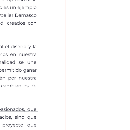
lo es un ejemplo 
 Atelier Damasco 
d, creados con 
 el diseño y la 
mos en nuestra 
alidad se une 
permitido ganar 
én por nuestra 
 cambiantes de 
asionados, que 
cios, sino que 
 proyecto que 