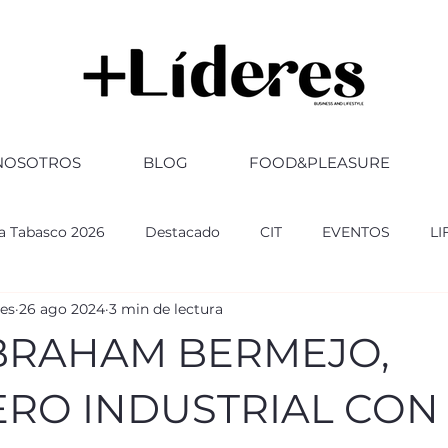
NOSOTROS
BLOG
FOOD&PLEASURE
ia Tabasco 2026
Destacado
CIT
EVENTOS
LI
res
26 ago 2024
3 min de lectura
RSARIO
ABOGADOS
FERIA TABASCO 2025
GOBI
BRAHAM BERMEJO,
ultura
CULTURA
Altozano
ERO INDUSTRIAL CON