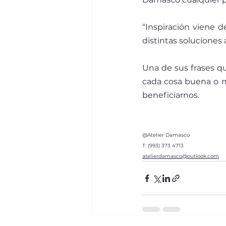
“Inspiración viene 
distintas soluciones 
Una de sus frases qu
cada cosa buena o ma
beneficiarnos.
@Atelier Damasco
T: (993) 373 4713 
atelierdamasco@outlook.com