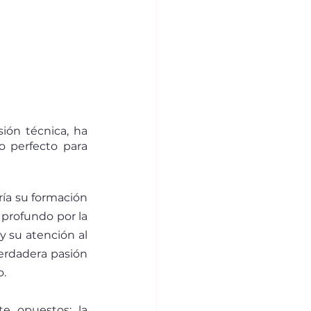
ón técnica, ha 
 perfecto para 
a su formación 
 profundo por la 
 su atención al 
rdadera pasión 
o.
e opuestos: la 