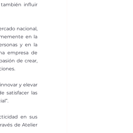
ambién influir 
rcado nacional, 
irmemente en la 
ersonas y en la 
na empresa de 
sión de crear, 
ciones.
novar y elevar 
 satisfacer las 
al”.
ticidad en sus 
vés de Atelier 