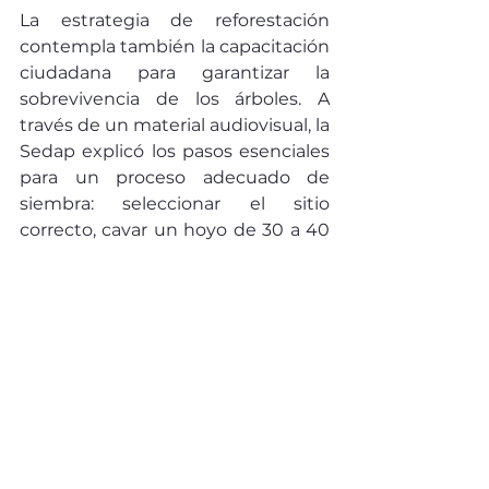
La estrategia de reforestación 
contempla también la capacitación 
ciudadana para garantizar la 
sobrevivencia de los árboles. A 
través de un material audiovisual, la 
Sedap explicó los pasos esenciales 
para un proceso adecuado de 
siembra: seleccionar el sitio 
correcto, cavar un hoyo de 30 a 40 
centímetros, retirar el empaque sin 
dañar las raíces, plantar, cubrir con 
tierra, compactar el terreno y regar.
Con estas acciones, el Gobierno del 
Pueblo refrenda su compromiso 
con el fortalecimiento de los 
ecosistemas, la recuperación de 
especies nativas y la construcción 