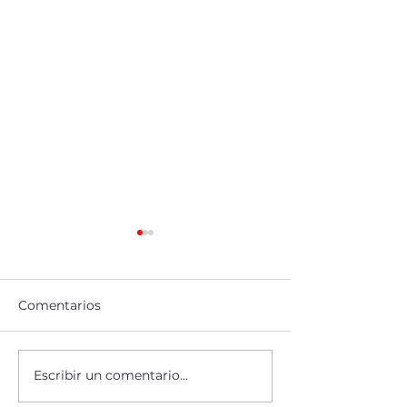
Comentarios
Escribir un comentario...
Nace el complejo
Altozano Taba
hospitalario de
consolida un 