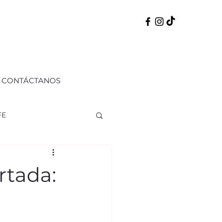
CONTÁCTANOS
FE
ERNO
50 PERFILES
rtada: