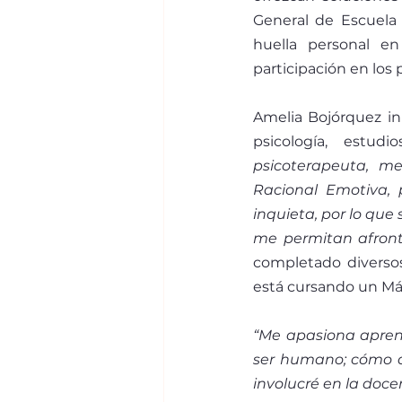
General de Escuela 
huella personal e
participación en los 
Amelia Bojórquez ini
psicología, estud
psicoterapeuta, m
Racional Emotiva, 
inquieta, por lo qu
me permitan afronta
completado diversos
está cursando un Más
“Me apasiona aprend
ser humano; cómo ap
involucré en la doce