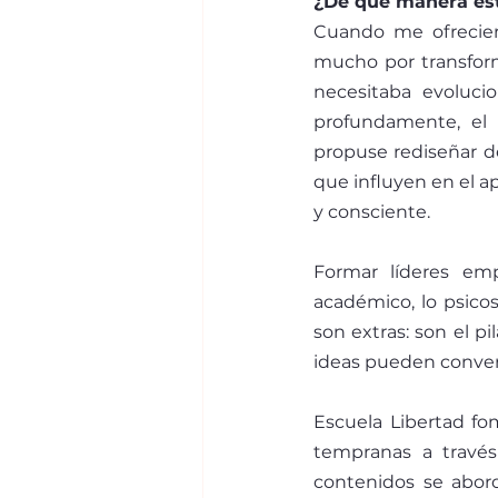
¿De qué manera est
Cuando me ofreciero
mucho por transfor
necesitaba evoluci
profundamente, el 
propuse rediseñar de
que influyen en el ap
y consciente. 
Formar líderes em
académico, lo psicoso
son extras: son el p
ideas pueden convert
Escuela Libertad fo
tempranas a travé
contenidos se abord