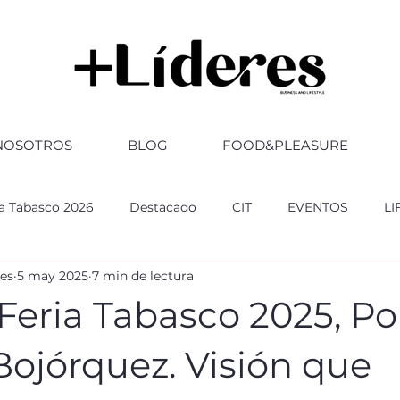
NOSOTROS
BLOG
FOOD&PLEASURE
ia Tabasco 2026
Destacado
CIT
EVENTOS
LI
res
5 may 2025
7 min de lectura
RSARIO
ABOGADOS
FERIA TABASCO 2025
GOBI
Feria Tabasco 2025, Po
ultura
CULTURA
Altozano
Bojórquez. Visión que