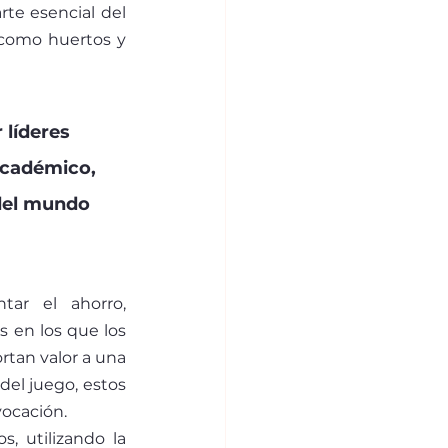
te esencial del 
como huertos y 
líderes 
académico, 
 del mundo 
ar el ahorro, 
 en los que los 
tan valor a una 
el juego, estos 
vocación.
s, utilizando la 