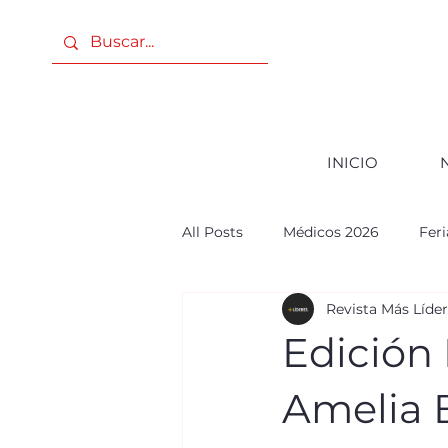
INICIO
All Posts
Médicos 2026
Fer
Revista Más Líde
PODER FEMENINO
ANIVE
Edición 
PODER FEMENINO 2025
c
Amelia 