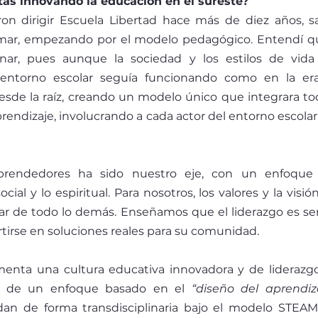
ás innovando la educación en el sureste? 
n dirigir Escuela Libertad hace más de diez años, sa
mar, empezando por el modelo pedagógico. Entendí qu
onar, pues aunque la sociedad y los estilos de vid
entorno escolar seguía funcionando como en la era 
sde la raíz, creando un modelo único que integrara toda
rendizaje, involucrando a cada actor del entorno escolar
prendedores ha sido nuestro eje, con un enfoque 
cial y lo espiritual. Para nosotros, los valores y la vis
ilar de todo lo demás. Enseñamos que el liderazgo es serv
irse en soluciones reales para su comunidad.
menta una cultura educativa innovadora y de liderazg
s de un enfoque basado en el 
“diseño del aprendiza
an de forma transdisciplinaria bajo el modelo STEAM