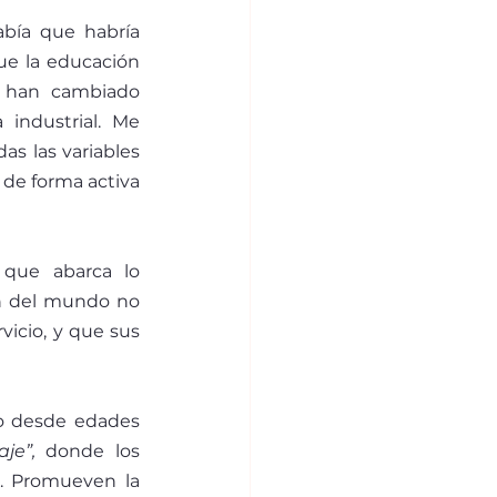
bía que habría 
e la educación 
a han cambiado 
industrial. Me 
s las variables 
 de forma activa 
que abarca lo 
ión del mundo no 
icio, y que sus 
o desde edades 
je”,
 donde los 
. Promueven la 