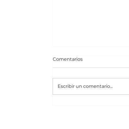
Comentarios
Escribir un comentario...
Arquitectura
contemporánea redefine
la vivienda residencial en
Villahermosa