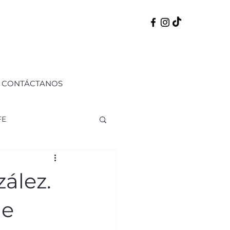
CONTÁCTANOS
FE
ERNO
50 PERFILES
ález.
de