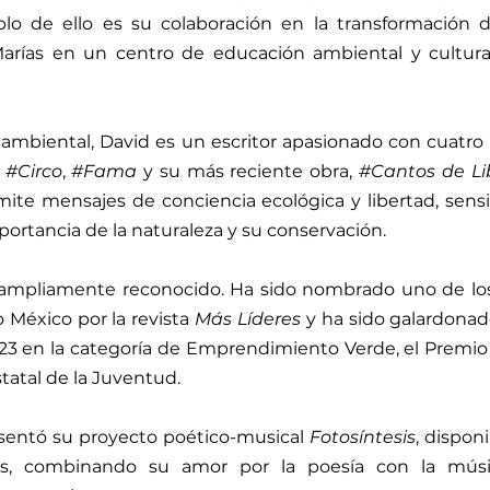
lo de ello es su colaboración en la transformación d
 Marías en un centro de educación ambiental y cultural
mbiental, David es un escritor apasionado con cuatro l
, 
#Circo
, 
#Fama
 y su más reciente obra, 
#Cantos
 de L
mite mensajes de conciencia ecológica y libertad, sensi
portancia de la naturaleza y su conservación.
ampliamente reconocido. Ha sido nombrado uno de los 
México por la revista 
Más Líderes
 y ha sido galardonad
3 en la categoría de Emprendimiento Verde, el Premio 
statal de la Juventud.
entó su proyecto poético-musical 
Fotosíntesis
, disponi
les, combinando su amor por la poesía con la músic