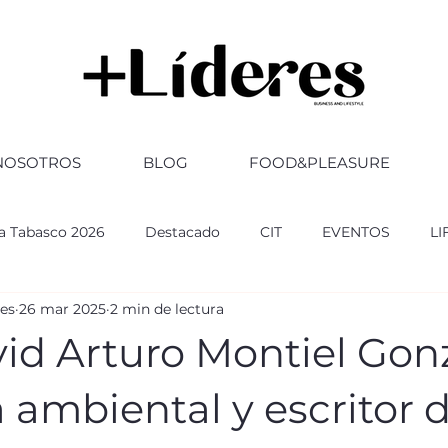
NOSOTROS
BLOG
FOOD&PLEASURE
ia Tabasco 2026
Destacado
CIT
EVENTOS
LI
res
26 mar 2025
2 min de lectura
RSARIO
ABOGADOS
FERIA TABASCO 2025
GOBI
vid Arturo Montiel Gonz
ultura
CULTURA
Altozano
a ambiental y escritor 